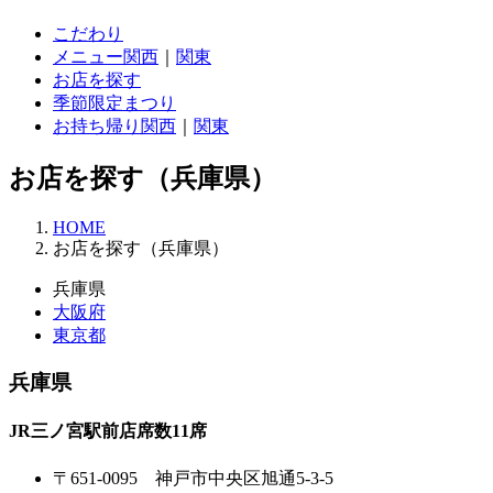
こだわり
メニュー
関西
｜
関東
お店を探す
季節限定まつり
お持ち帰り
関西
｜
関東
お店を探す（兵庫県）
HOME
お店を探す（兵庫県）
兵庫県
大阪府
東京都
兵庫県
JR三ノ宮駅前店
席数11席
〒651-0095
神戸市中央区旭通5-3-5