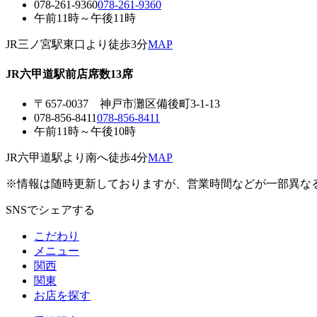
078-261-9360
078-261-9360
午前11時～午後11時
JR三ノ宮駅東口より徒歩3分
MAP
JR六甲道駅前店
席数13席
〒657-0037
神戸市灘区備後町3-1-13
078-856-8411
078-856-8411
午前11時～午後10時
JR六甲道駅より南へ徒歩4分
MAP
※情報は随時更新しておりますが、営業時間などが一部異な
SNSでシェアする
こだわり
メニュー
関西
関東
お店を探す