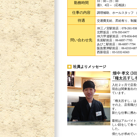
10：00～23：00
勤務時間
週3、4日～（応相談）
仕事の内容
調理補助、ホールスタッフ 
待遇
交通費支給、昇給有り、制服
JR三ノ宮駅前店：078-261-936
北野坂店：078-393-0477
JR六甲道駅前店：078-856-841
問い合わせ先
長居駅前店：06-6697-7705
あびこ駅前店：06-6697-7794
阪急豊津駅前店：06-6310-687
西新宿店：03-5332-6563
社員よりメッセージ
入社２ヶ月で店長
現在は関東進出の
ています。
「権太呂すし」は
その上、店長職だ
す。
新たな仕事に携わ
最初はアルバイト
しい顔をして食べ
した。
僕たちが求めてい