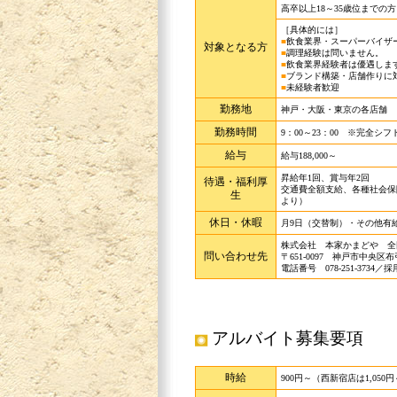
高卒以上18～35歳位までの方
［具体的には］
■
飲食業界・スーパーバイザ
対象となる方
■
調理経験は問いません。
■
飲食業界経験者は優遇しま
■
ブランド構築・店舗作りに
■
未経験者歓迎
勤務地
神戸・大阪・東京の各店舗
勤務時間
9：00～23：00 ※完全シフ
給与
給与188,000～
昇給年1回、賞与年2回
待遇・福利厚
交通費全額支給、各種社会保
生
より）
休日・休暇
月9日（交替制）・その他有
株式会社 本家かまどや 全
問い合わせ先
〒651-0097 神戸市中央区
電話番号 078-251-3734／
アルバイト募集要項
時給
900円～（西新宿店は1,050