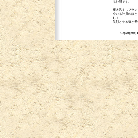
る仲間です。
権太呂すしブラン
今いる社員のほと
し！
笑顔とやる気と元
Copyright(c) 