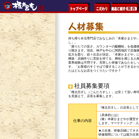
持ち帰り弁当専門店でおなじみの「本家かまどや
し」。
「握りたての旨さ、カウンターの醍醐味」を低価
り開きます。現在、神戸を中心に関西地区で店舗
拡大を図り、続々出店が決定。「本家かまどや」
構築・店鋪作りに意欲を持てる、興味を感じる人
業界経験は不問です。充実した研修であなたをし
す。「お客様のすぐそばで接することができるか
たはどんなお店をつくりたいですか？
社員募集要項
「権太呂すし（ごんたろすし）」は安くて旨い寿
を見据えて、店長を募集します。
「権太呂すし」の店長として
［具体的には］
（株）本家かまどやが運営す
仕事の内容
します。マーケティング・人
★入社後、研修店鋪にてネタ
研修期間については能力次第